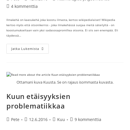
kirjoittaja:
julkaistu:
kategoria:
Artikkelin
4 kommenttia
kommentit:
Ilmakehä on kaasukehä joka koostu ilmasta, kertoo wikipedialaiset! Wikipedia
kertoo myös että otsonikerros - joka ilmakehässä suojaa meitä säteilyltä - on
koostumukseltaan vain yksi sadasosapromillea otsonia. Ei siis sen enempää. Eli
täydessä…
Ihmeellinen
Jatka Lukemista
Suojaava
Ilmakehän
Ilma
Ja
Painovoima?
Ottamani kuva Kuusta. Se on rajaus isommasta kuvasta.
Kuun etäisyyksien
problematiikkaa
Artikkelin
Artikkeli
Artikkelin
Artikkelin
Pete
12.6.2016
Kuu
9 kommenttia
kirjoittaja:
julkaistu:
kategoria:
kommentit: