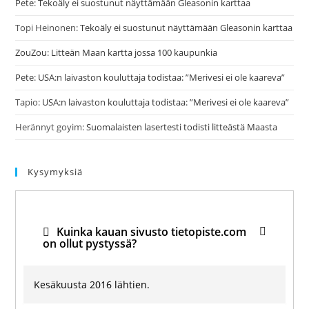
Pete
:
Tekoäly ei suostunut näyttämään Gleasonin karttaa
Topi Heinonen
:
Tekoäly ei suostunut näyttämään Gleasonin karttaa
ZouZou
:
Litteän Maan kartta jossa 100 kaupunkia
Pete
:
USA:n laivaston kouluttaja todistaa: ”Merivesi ei ole kaareva”
Tapio
:
USA:n laivaston kouluttaja todistaa: ”Merivesi ei ole kaareva”
Herännyt goyim
:
Suomalaisten lasertesti todisti litteästä Maasta
Kysymyksiä
Kuinka kauan sivusto tietopiste.com
on ollut pystyssä?
Kesäkuusta 2016 lähtien.