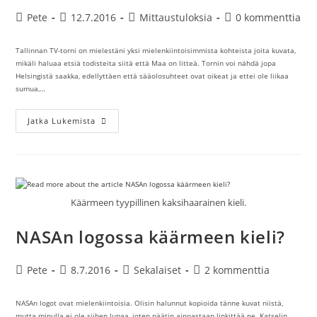
Artikkelin
Artikkeli
Artikkelin
Artikkelin
Pete
12.7.2016
Mittaustuloksia
0 kommenttia
kirjoittaja:
julkaistu:
kategoria:
kommentit:
Tallinnan TV-torni on mielestäni yksi mielenkiintoisimmista kohteista joita kuvata,
mikäli haluaa etsiä todisteita siitä että Maa on litteä. Tornin voi nähdä jopa
Helsingistä saakka, edellyttäen että sääolosuhteet ovat oikeat ja ettei ole liikaa
sumua,…
Tallinnan
Jatka Lukemista
TV-
Torni
Todistaa
Että
Maa
On
Litteä
Käärmeen tyypillinen kaksihaarainen kieli.
NASAn logossa käärmeen kieli?
Artikkelin
Artikkeli
Artikkelin
Artikkelin
Pete
8.7.2016
Sekalaiset
2 kommenttia
kirjoittaja:
julkaistu:
kategoria:
kommentit:
NASAn logot ovat mielenkiintoisia. Olisin halunnut kopioida tänne kuvat niistä,
mutta minulla ei ole siihen lupaa, joten päätin ainoastaan linkittää ne. Katselin