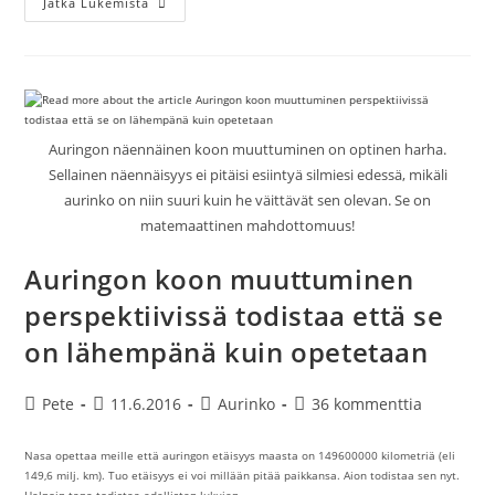
Auringon
Jatka Lukemista
Halkaisija
Ei
Ole
Lähelläkään
1392000
Kilometriä
Auringon näennäinen koon muuttuminen on optinen harha.
Sellainen näennäisyys ei pitäisi esiintyä silmiesi edessä, mikäli
aurinko on niin suuri kuin he väittävät sen olevan. Se on
matemaattinen mahdottomuus!
Auringon koon muuttuminen
perspektiivissä todistaa että se
on lähempänä kuin opetetaan
Artikkelin
Artikkeli
Artikkelin
Artikkelin
Pete
11.6.2016
Aurinko
36 kommenttia
kirjoittaja:
julkaistu:
kategoria:
kommentit:
Nasa opettaa meille että auringon etäisyys maasta on 149600000 kilometriä (eli
149,6 milj. km). Tuo etäisyys ei voi millään pitää paikkansa. Aion todistaa sen nyt.
Helpoin tapa todistaa edellisten lukujen…