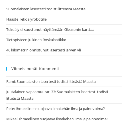
Suomalaisten lasertesti todisti litteästä Maasta
Haaste Tekoälyrobotille
Tekoäly ei suostunut näyttämään Gleasonin karttaa
Tietopisteen julkinen Roskalaatikko
46 kilometrin onnistunut lasertesti järven yli
Viimeisimmät Kommentit
Rami
:
Suomalaisten lasertesti todisti litteästä Maasta
juutalainen vapaamuurari 33
:
Suomalaisten lasertesti todisti
litteästä Maasta
Pete
:
Ihmeellinen suojaava ilmakehän ilma ja painovoima?
Mikael
:
Ihmeellinen suojaava ilmakehän ilma ja painovoima?