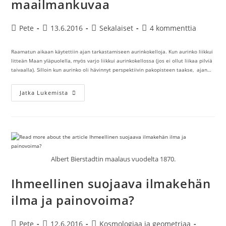
maailmankuvaa
Artikkelin
Artikkeli
Artikkelin
Artikkelin
Pete
13.6.2016
Sekalaiset
4 kommenttia
kirjoittaja:
julkaistu:
kategoria:
kommentit:
Raamatun aikaan käytettiin ajan tarkastamiseen aurinkokelloja. Kun aurinko liikkui
litteän Maan yläpuolella, myös varjo liikkui aurinkokellossa (jos ei ollut liikaa pilviä
taivaalla). Silloin kun aurinko oli hävinnyt perspektiivin pakopisteen taakse, ajan…
Raamattu
Jatka Lukemista
Ja
Aurinkokello
Tukevat
Vahvasti
Geosentristä
Maailmankuvaa
Albert Bierstadtin maalaus vuodelta 1870.
Ihmeellinen suojaava ilmakehän
ilma ja painovoima?
Artikkelin
Artikkeli
Artikkelin
Pete
12.6.2016
Kosmologiaa ja geometriaa