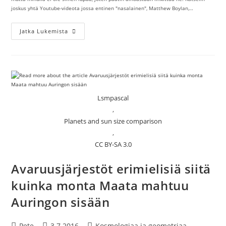
joskus yhtä Youtube-videota jossa entinen "nasalainen", Matthew Boylan,…
NASAn
Jatka Lukemista
Logossa
Käärmeen
Kieli?
Lsmpascal
,
Planets and sun size comparison
,
CC BY-SA 3.0
Avaruusjärjestöt erimielisiä siitä
kuinka monta Maata mahtuu
Auringon sisään
Artikkelin
Artikkeli
Artikkelin
Pete
3.7.2016
Kosmologiaa ja geometriaa