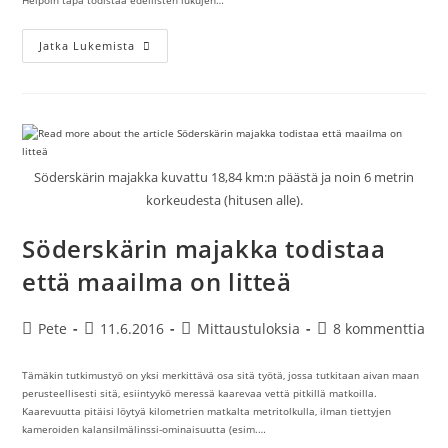
Auringon
Jatka Lukemista
Koon
Muuttuminen
Perspektiivissä
Todistaa
Että
Se
On
Lähempänä
Kuin
Söderskärin majakka kuvattu 18,84 km:n päästä ja noin 6 metrin
Opetetaan
korkeudesta (hitusen alle).
Söderskärin majakka todistaa
että maailma on litteä
Artikkelin
Artikkeli
Artikkelin
Artikkelin
Pete
11.6.2016
Mittaustuloksia
8 kommenttia
kirjoittaja:
julkaistu:
kategoria:
kommentit:
Tämäkin tutkimustyö on yksi merkittävä osa sitä työtä, jossa tutkitaan aivan maan
perusteellisesti sitä, esiintyykö meressä kaarevaa vettä pitkillä matkoilla.
Kaarevuutta pitäisi löytyä kilometrien matkalta metritolkulla, ilman tiettyjen
kameroiden kalansilmälinssi-ominaisuutta (esim.…