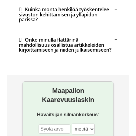
Kuinka monta henkilöä työskentelee
sivuston kehittämisen ja ylläpidon
parissa?
Onko minulla flättärinä
mahdollisuus osallistua artikkeleiden
kirjoittamiseen ja niiden julkaisemiseen?
Mihin hävisi foorumi?
Maapallon
Kaarevuuslaskin
Havaitsijan silmänkorkeus: