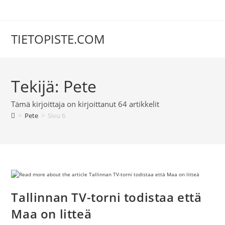
Siirry
suoraan
sisältöön
TIETOPISTE.COM
Tekijä:
Pete
Tämä kirjoittaja on kirjoittanut 64 artikkelit
>
Pete
>
Sivu 6
Tallinnan TV-torni todistaa että
Maa on litteä