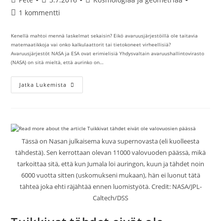
kirjoittaja:
julkaistu:
kategoria:
Artikkelin
1 kommentti
kommentit:
Kenellä mahtoi mennä laskelmat sekaisin? Eikö avaruusjärjestöillä ole taitavia
matemaatikkoja vai onko kalkulaattorit tai tietokoneet virheellisiä?
Avaruusjärjestöt NASA ja ESA ovat erimielisiä Yhdysvaltain avaruushallintovirasto
(NASA) on sitä mieltä, että aurinko on…
Avaruusjärjestöt
Jatka Lukemista
Erimielisiä
Siitä
Kuinka
Monta
Maata
Mahtuu
Auringon
Sisään
Tässä on Nasan julkaisema kuva supernovasta (eli kuolleesta
tähdestä). Sen kerrottaan olevan 11000 valovuoden päässä, mikä
tarkoittaa sitä, että kun Jumala loi auringon, kuun ja tähdet noin
6000 vuotta sitten (uskomukseni mukaan), hän ei luonut tätä
tähteä joka ehti räjähtää ennen luomistyötä. Credit: NASA/JPL-
Caltech/DSS