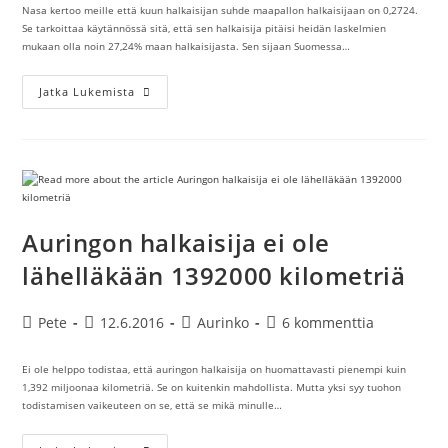
Nasa kertoo meille että kuun halkaisijan suhde maapallon halkaisijaan on 0,2724.
Se tarkoittaa käytännössä sitä, että sen halkaisija pitäisi heidän laskelmien
mukaan olla noin 27,24% maan halkaisijasta. Sen sijaan Suomessa…
Kuun
Jatka Lukemista
Etäisyyksien
Problematiikkaa
Auringon halkaisija ei ole
lähelläkään 1392000 kilometriä
Artikkelin
Artikkeli
Artikkelin
Artikkelin
Pete
12.6.2016
Aurinko
6 kommenttia
kirjoittaja:
julkaistu:
kategoria:
kommentit:
Ei ole helppo todistaa, että auringon halkaisija on huomattavasti pienempi kuin
1,392 miljoonaa kilometriä. Se on kuitenkin mahdollista. Mutta yksi syy tuohon
todistamisen vaikeuteen on se, että se mikä minulle…