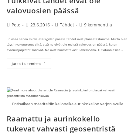
Tuikkivat tähdet eivät ole
valovuosien päässä
Artikkelin
Artikkeli
Artikkelin
Artikkelin
Pete
23.6.2016
Tähdet
9 kommenttia
kirjoittaja:
julkaistu:
kategoria:
kommentit:
En osaa sanoa minkä etäisyyden päässä tähdet ovat planeetastamme. Mutta olen
täysin vakuuttunut siitä, että ne eivät ole meistä valovuosien päässä, kuten
avaruusjärjestöt sanovat. Ne ovat huomattavasti lähempänä. Tutkitaan asiaa…
Tuikkivat
Jatka Lukemista
Tähdet
Eivät
Ole
Valovuosien
Päässä
Entisaikaan määriteltiin kellonaika aurinkokellon varjon avulla.
Raamattu ja aurinkokello
tukevat vahvasti geosentristä