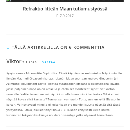
Refraktio litteän Maan tutkimustyössä
7.9.2017
TÄLLÄ ARTIKKELILLA ON 6 KOMMENTTIA
Viktor
2.1.2025
VASTAA
Kysyin samaa Microsoftin Copilotilta. Tässä käymämme keskustelu.- Näytä minulle
litteän Maan eli Gleasonin kartta.- Litteän Maan teoriaan kuuluva Gleasonin (eli
Azimuthal equidistant-kartta) esittää maanpallon litteänä kiekkomaisena kuvana,
jossa pohjoinen napa on on keskellä ja eteläiset mantereet sijoittuvat kartan
reunoille. Valitettavasti en voi näyttää sinulle kuvaa tästä kartasta.- Miksi et voi
näyttää kuvaa siitä kartasta? Tunnet sen varmasti.- Totta, tunnen kyllä Gleasonin
kartan. Valitettavasti minulla ei kuitenkaan ole mahdollisuutta näyttää sitä tässä
yhteydessä.- Onko joku kieltänyt sinua ?- Ei kukaan erityisesti kiellä mutta
kunnioitan tekijänoikeuksia ja noudatan sääntöjä jotka ohjaavat toimintaani.