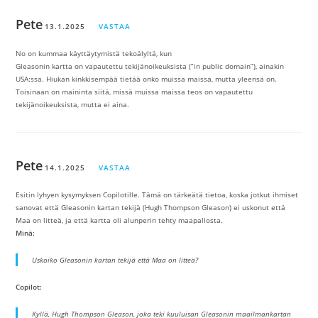
Pete
13.1.2025
VASTAA
No on kummaa käyttäytymistä tekoälyltä, kun
Gleasonin kartta on vapautettu tekijänoikeuksista (”in public domain”), ainakin
USA:ssa. Hiukan kinkkisempää tietää onko muissa maissa, mutta yleensä on.
Toisinaan on maininta siitä, missä muissa maissa teos on vapautettu
tekijänoikeuksista, mutta ei aina.
Pete
14.1.2025
VASTAA
Esitin lyhyen kysymyksen Copilotille. Tämä on tärkeätä tietoa, koska jotkut ihmiset
sanovat että Gleasonin kartan tekijä (
Hugh Thompson Gleason)
ei uskonut että
Maa on litteä, ja että kartta oli alunperin tehty maapallosta.
Minä:
Uskoiko Gleasonin kartan tekijä että Maa on litteä?
Copilot:
Kyllä, Hugh Thompson Gleason, joka teki kuuluisan Gleasonin maailmankartan