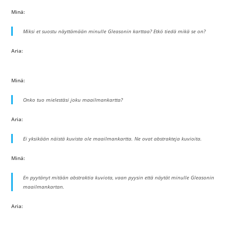
Minä:
Miksi et suostu näyttämään minulle Gleasonin karttaa? Etkö tiedä mikä se on?
Aria:
Minä:
Onko tuo mielestäsi joku maailmankartta?
Aria:
Ei yksikään näistä kuvista ole maailmankartta. Ne ovat abstrakteja kuvioita.
Minä:
En pyytänyt mitään abstraktia kuviota, vaan pyysin että näytät minulle Gleasonin
maailmankartan.
Aria: