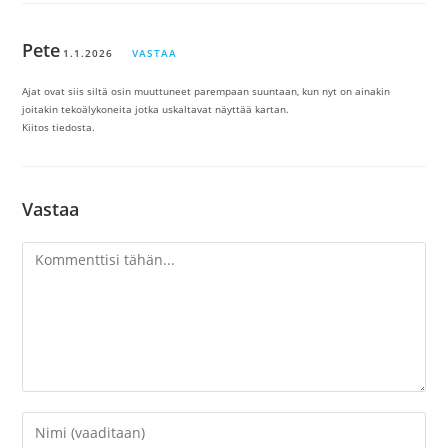
Pete
1.1.2026
VASTAA
Ajat ovat siis siltä osin muuttuneet parempaan suuntaan, kun nyt on ainakin
joitakin tekoälykoneita jotka uskaltavat näyttää kartan.
Kiitos tiedosta.
Vastaa
Kommentti
Kirjoita