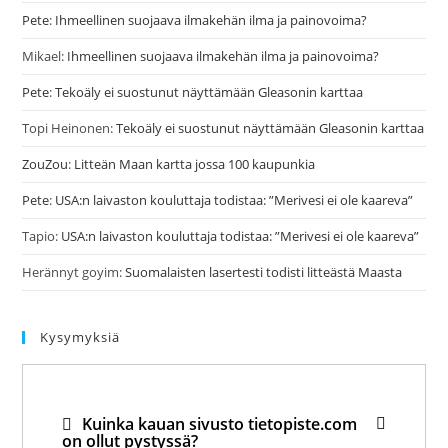
Pete
:
Ihmeellinen suojaava ilmakehän ilma ja painovoima?
Mikael
:
Ihmeellinen suojaava ilmakehän ilma ja painovoima?
Pete
:
Tekoäly ei suostunut näyttämään Gleasonin karttaa
Topi Heinonen
:
Tekoäly ei suostunut näyttämään Gleasonin karttaa
ZouZou
:
Litteän Maan kartta jossa 100 kaupunkia
Pete
:
USA:n laivaston kouluttaja todistaa: ”Merivesi ei ole kaareva”
Tapio
:
USA:n laivaston kouluttaja todistaa: ”Merivesi ei ole kaareva”
Herännyt goyim
:
Suomalaisten lasertesti todisti litteästä Maasta
Kysymyksiä
Kuinka kauan sivusto tietopiste.com
on ollut pystyssä?