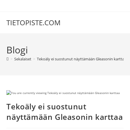
Siirry
suoraan
sisältöön
TIETOPISTE.COM
Blogi
>
Sekalaiset
>
Tekoäly ei suostunut näyttämään Gleasonin karttaa
Tekoäly ei suostunut
näyttämään Gleasonin karttaa