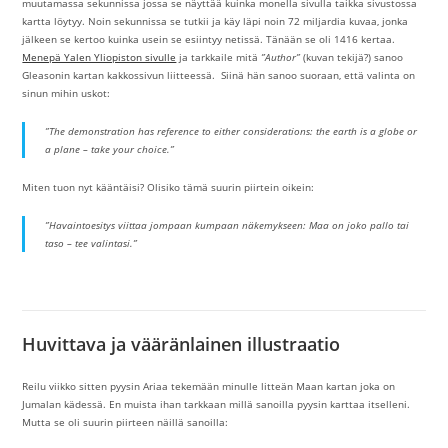
muutamassa sekunnissa jossa se näyttää kuinka monella sivulla taikka sivustossa
kartta löytyy. Noin sekunnissa se tutkii ja käy läpi noin 72 miljardia kuvaa, jonka
jälkeen se kertoo kuinka usein se esiintyy netissä. Tänään se oli 1416 kertaa.
Menepä Yalen Yliopiston sivulle
ja tarkkaile mitä
”Author”
(kuvan tekijä?) sanoo
Gleasonin kartan kakkossivun liitteessä. Siinä hän sanoo suoraan, että valinta on
sinun mihin uskot:
”The demonstration has reference to either considerations: the earth is a globe or
a plane – take your choice.”
Miten tuon nyt kääntäisi? Olisiko tämä suurin piirtein oikein:
”Havaintoesitys viittaa jompaan kumpaan näkemykseen: Maa on joko pallo tai
taso – tee valintasi.”
Huvittava ja vääränlainen illustraatio
Reilu viikko sitten pyysin Ariaa tekemään minulle litteän Maan kartan joka on
Jumalan kädessä. En muista ihan tarkkaan millä sanoilla pyysin karttaa itselleni.
Mutta se oli suurin piirteen näillä sanoilla: