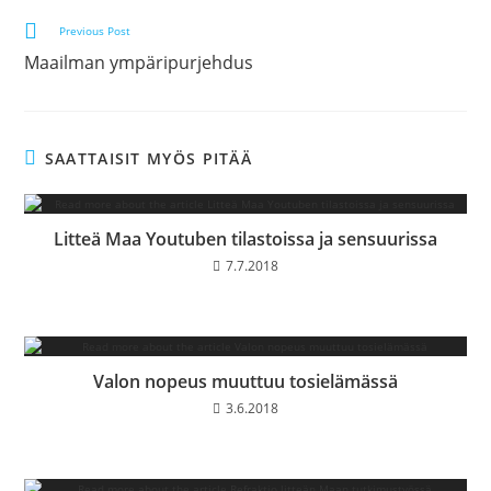
Lue
Previous Post
lisää
Maailman ympäripurjehdus
artikkeleita
SAATTAISIT MYÖS PITÄÄ
Litteä Maa Youtuben tilastoissa ja sensuurissa
7.7.2018
Valon nopeus muuttuu tosielämässä
3.6.2018