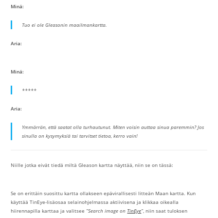
Minä:
Tuo ei ole Gleasonin maailmankartta.
Aria:
Minä:
*****
Aria:
Ymmärrän, että saatat olla turhautunut. Miten voisin auttaa sinua paremmin? Jos
sinulla on kysymyksiä tai tarvitset tietoa, kerro vain!
Niille jotka eivät tiedä miltä Gleason kartta näyttää, niin se on tässä:
Se on erittäin suosittu kartta ollakseen epävirallisesti litteän Maan kartta. Kun
käyttää TinEye-lisäosaa selainohjelmassa aktiivisena ja klikkaa oikealla
hiirennapilla karttaa ja valitsee
”Search image on
TinEye
”
, niin saat tuloksen