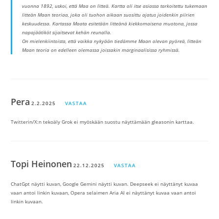
vuonna 1892, uskoi, että Maa on litteä. Kartta oli itse asiassa tarkoitettu tukemaan
litteän Maan teoriaa, joka oli tuohon aikaan suosittu ajatus joidenkin piirien
keskuudessa. Kartassa Maata esitetään litteänä kiekkomaisena muotona, jossa
napajäätiköt sijaitsevat kehän reunalla.
On mielenkiintoista, että vaikka nykyään tiedämme Maan olevan pyöreä, litteän
Maan teoria on edelleen olemassa joissakin marginaalisissa ryhmissä.
Pera
2.2.2025
VASTAA
Twitterin/X:n tekoäly Grok ei myöskään suostu näyttämään gleasonin karttaa.
Topi Heinonen
22.12.2025
VASTAA
ChatGpt näytti kuvan, Google Gemini näytti kuvan. Deepseek ei näyttänyt kuvaa
vaan antoi linkin kuvaan, Opera selaimen Aria AI ei näyttänyt kuvaa vaan antoi
linkin kuvaan.