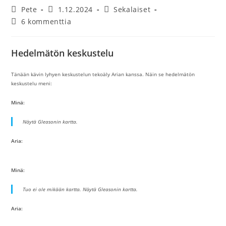
Artikkelin
Artikkeli
Artikkelin
Pete
1.12.2024
Sekalaiset
kirjoittaja:
julkaistu:
kategoria:
Artikkelin
6 kommenttia
kommentit:
Hedelmätön keskustelu
Tänään kävin lyhyen keskustelun tekoäly Arian kanssa. Näin se hedelmätön
keskustelu meni:
Minä:
Näytä Gleasonin kartta.
Aria:
Minä:
Tuo ei ole mikään kartta. Näytä Gleasonin kartta.
Aria: