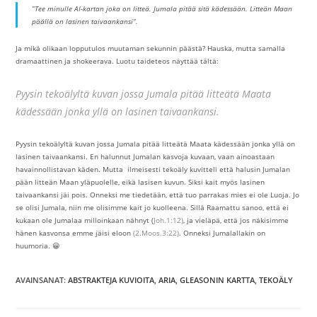
”Tee minulle AI-kartan joka on litteä. Jumala pitää sitä kädessään. Litteän Maan
päällä on lasinen taivaankansi”.
Ja mikä olikaan lopputulos muutaman sekunnin päästä? Hauska, mutta samalla
dramaattinen ja shokeerava. Luotu taideteos näyttää tältä:
Pyysin tekoälyltä kuvan jossa Jumala pitää litteätä Maata
kädessään jonka yllä on lasinen taivaankansi.
Pyysin tekoälyltä kuvan jossa Jumala pitää litteätä Maata kädessään jonka yllä on
lasinen taivaankansi. En halunnut Jumalan kasvoja kuvaan, vaan ainoastaan
havainnollistavan käden. Mutta ilmeisesti tekoäly kuvitteli että halusin Jumalan
pään litteän Maan yläpuolelle, eikä lasisen kuvun. Siksi kait myös lasinen
taivaankansi jäi pois. Onneksi me tiedetään, että tuo parrakas mies ei ole Luoja. Jo
se olisi Jumala, niin me olisimme kait jo kuolleena. Sillä Raamattu sanoo, että ei
kukaan ole Jumalaa milloinkaan nähnyt (
Joh.1:12)
, ja vieläpä, että jos näkisimme
hänen kasvonsa emme jäisi eloon
(2.Moos.3:22)
. Onneksi Jumalallakin on
huumoria. 😀
AVAINSANAT
:
ABSTRAKTEJA KUVIOITA
,
ARIA
,
GLEASONIN KARTTA
,
TEKOÄLY