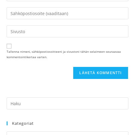
nimesi
tai
Kirjoita
käyttäjätunnuksesi
sähköpostiosoitteesi
kommentoidaksesi
kommentoidaksesi
Kirjoita
sivustosi
verkko-
osoite/URL
Tallenna nimeni, sähköpostiosoitteeni ja sivustoni tähän selaimeen seuraavaa
kommentointikertaa varten.
(valinnainen)
Kategoriat
Kategoriat