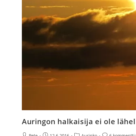
Auringon halkaisija ei ole läh
Artikkelin
Artikkeli
Artikkelin
Artikkelin
Pete
12.6.2016
Aurinko
6 kommentti