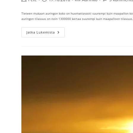
kirjoittaja:
julkaistu:
kategoria:
kommentit:
Tieteen mukaan auringon koko on huomattavasti suurempi kuin maapallon koko. 
auringon tilavuus on noin 1300000 kertaa suurempi kuin maapalloon tilavuus
Auringon
Jatka Lukemista
Koko
Suhteessa
Maapalloon
(tieteen
Mukaan)