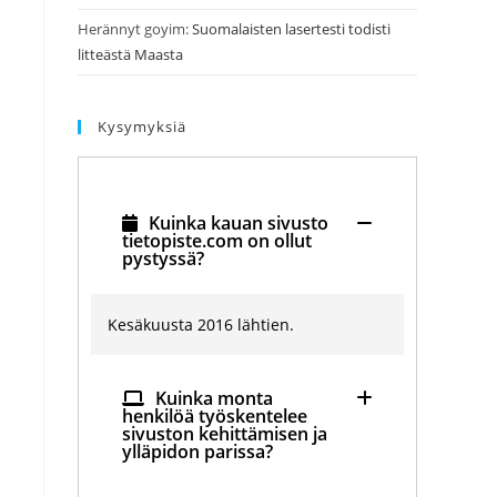
Herännyt goyim
:
Suomalaisten lasertesti todisti
litteästä Maasta
Kysymyksiä
Kuinka kauan sivusto
tietopiste.com on ollut
pystyssä?
Kesäkuusta 2016 lähtien.
Kuinka monta
henkilöä työskentelee
sivuston kehittämisen ja
ylläpidon parissa?