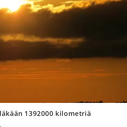
elläkään 1392000 kilometriä
a