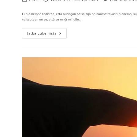
kirjoittaja:
julkaistu:
kategoria:
kommentit:
Ei ole helppo todistaa, että auringon halkaisija on huomattavasti pienempi ku
vaikeuteen on se, että se mikä minulle…
Auringon
Jatka Lukemista
Halkaisija
Ei
Ole
Lähelläkään
1392000
Kilometriä