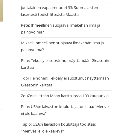
juutalainen vapaamuurari 33
:
Suomalaisten
lasertesti todisti litteästä Maasta
Pete
:
Ihmeellinen suojaava ilmakehän ilma ja
painovoima?
Mikael
:
Ihmeellinen suojaava ilmakehän ilma ja
painovoima?
Pete
:
Tekoäly ei suostunut näyttämään Gleasonin
karttaa
Topi Heinonen
:
Tekoäly ei suostunut näyttämään
Gleasonin karttaa
ZouZou
:
Litteän Maan kartta jossa 100 kaupunkia
Pete
:
USA:n laivaston kouluttaja todistaa: ”Merivesi
ei ole kaareva”
Tapio
:
USA:n laivaston kouluttaja todistaa:
”Merivesi ei ole kaareva”