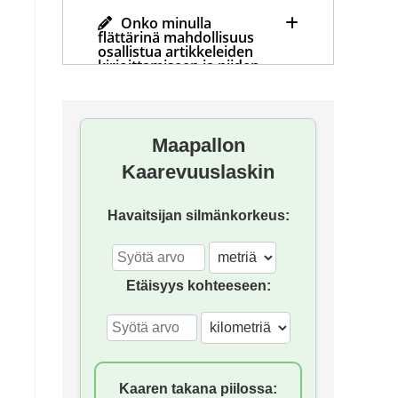
Onko minulla
flättärinä mahdollisuus
osallistua artikkeleiden
kirjoittamiseen ja niiden
julkaisemiseen?
Mihin hävisi foorumi?
Maapallon
Kaarevuuslaskin
Havaitsijan silmänkorkeus:
Etäisyys kohteeseen:
Kaaren takana piilossa: