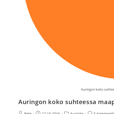
Auringon koko suhtee
Auringon koko suhteessa maap
Artikkelin
Artikkeli
Artikkelin
Artikkelin
Pete
17.10.2016
Aurinko
5 kommentt