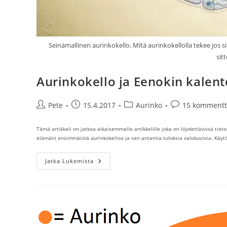
Seinämallinen aurinkokello. Mitä aurinkokellolla tekee jos s
sit
Aurinkokello ja Eenokin kalen
Artikkelin
Artikkeli
Artikkelin
Artikkelin
Pete
15.4.2017
Aurinko
15 kommentt
kirjoittaja:
julkaistu:
kategoria:
kommentit:
Tämä artikkeli on jatkoa aikaisemmalle artikkelille joka on löydettävissä tieto
elämäni ensimmäistä aurinkokelloa ja sen antamia tuloksia valokuvista. Käyt
Aurinkokello
Jatka Lukemista
Ja
Eenokin
Kalenterin
Vuorokaudet