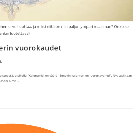
iihen ei voi luottaa, ja miksi niitä on niin paljon ympäri maailman? Onko se
tenkin luotettava?
terin vuorokaudet
ia
pisteestä, otsikolla "Kalenterisi on väärä! Eenokin kalenteri on luotettavampi". Nyt tutkitaan
össäni oleva…