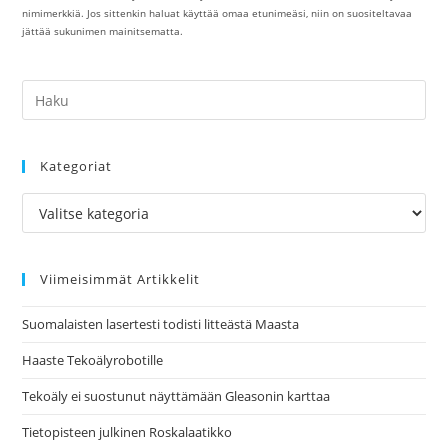
nimimerkkiä. Jos sittenkin haluat käyttää omaa etunimeäsi, niin on suositeltavaa
jättää sukunimen mainitsematta.
Kategoriat
Kategoriat
Viimeisimmät Artikkelit
Suomalaisten lasertesti todisti litteästä Maasta
Haaste Tekoälyrobotille
Tekoäly ei suostunut näyttämään Gleasonin karttaa
Tietopisteen julkinen Roskalaatikko