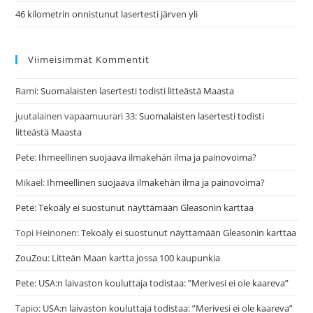
46 kilometrin onnistunut lasertesti järven yli
Viimeisimmät Kommentit
Rami
:
Suomalaisten lasertesti todisti litteästä Maasta
juutalainen vapaamuurari 33
:
Suomalaisten lasertesti todisti
litteästä Maasta
Pete
:
Ihmeellinen suojaava ilmakehän ilma ja painovoima?
Mikael
:
Ihmeellinen suojaava ilmakehän ilma ja painovoima?
Pete
:
Tekoäly ei suostunut näyttämään Gleasonin karttaa
Topi Heinonen
:
Tekoäly ei suostunut näyttämään Gleasonin karttaa
ZouZou
:
Litteän Maan kartta jossa 100 kaupunkia
Pete
:
USA:n laivaston kouluttaja todistaa: ”Merivesi ei ole kaareva”
Tapio
:
USA:n laivaston kouluttaja todistaa: ”Merivesi ei ole kaareva”