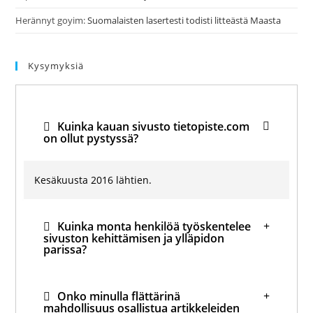
Herännyt goyim
:
Suomalaisten lasertesti todisti litteästä Maasta
Kysymyksiä
Kuinka kauan sivusto tietopiste.com
on ollut pystyssä?
Kesäkuusta 2016 lähtien.
Kuinka monta henkilöä työskentelee
sivuston kehittämisen ja ylläpidon
parissa?
Onko minulla flättärinä
mahdollisuus osallistua artikkeleiden