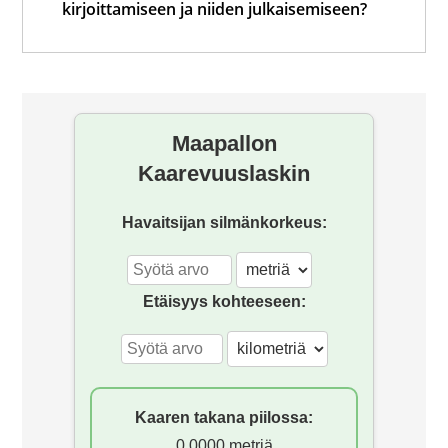
kirjoittamiseen ja niiden julkaisemiseen?
Mihin hävisi foorumi?
Maapallon
Kaarevuuslaskin
Havaitsijan silmänkorkeus:
Etäisyys kohteeseen:
Kaaren takana piilossa:
0,0000 metriä