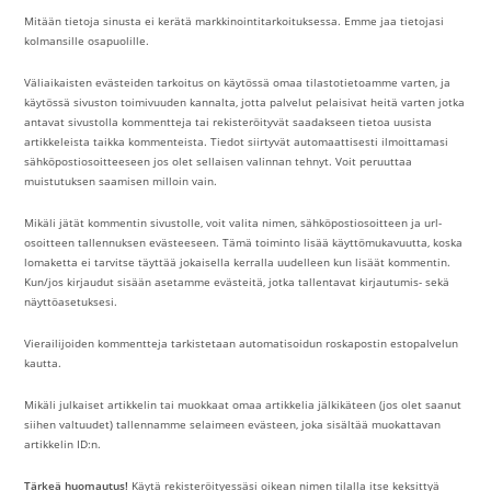
Mitään tietoja sinusta ei kerätä markkinointitarkoituksessa. Emme jaa tietojasi
kolmansille osapuolille.
Väliaikaisten evästeiden tarkoitus on käytössä omaa tilastotietoamme varten, ja
käytössä sivuston toimivuuden kannalta, jotta palvelut pelaisivat heitä varten jotka
antavat sivustolla kommentteja tai rekisteröityvät saadakseen tietoa uusista
artikkeleista taikka kommenteista. Tiedot siirtyvät automaattisesti ilmoittamasi
sähköpostiosoitteeseen jos olet sellaisen valinnan tehnyt. Voit peruuttaa
muistutuksen saamisen milloin vain.
Mikäli jätät kommentin sivustolle, voit valita nimen, sähköpostiosoitteen ja url-
osoitteen tallennuksen evästeeseen. Tämä toiminto lisää käyttömukavuutta, koska
lomaketta ei tarvitse täyttää jokaisella kerralla uudelleen kun lisäät kommentin.
Kun/jos kirjaudut sisään asetamme evästeitä, jotka tallentavat kirjautumis- sekä
näyttöasetuksesi.
Vierailijoiden kommentteja tarkistetaan automatisoidun roskapostin estopalvelun
kautta.
Mikäli julkaiset artikkelin tai muokkaat omaa artikkelia jälkikäteen (jos olet saanut
siihen valtuudet) tallennamme selaimeen evästeen, joka sisältää muokattavan
artikkelin ID:n.
Tärkeä huomautus!
Käytä rekisteröityessäsi oikean nimen tilalla itse keksittyä