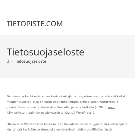
Siirry
suoraan
sisältöön
TIETOPISTE.COM
Tietosuojaseloste
>
Tietosuojaseloste
Sivustomme kerää evästeiden kautta tiettyjä tietoja, kuten oletusarvoisesti kaikki
muutkin sivustot jotka on luotu sisällönhallintaohjelmilla kuten WordPress ja
Joomla. Sivustomme on luotu WordPressillä, ja tällä hetkellä (v.2023)
noin
42%
kaikista maailman nettisivustoista käyttää WordPressiä.
Oletuksena WordPress ei kerää mitään henkilötietoa vierailijoista. Rekisteröidyistä
käyttäjistä kerätään se tieto, joka on näkyvissä heidän profiilinäkymässä.