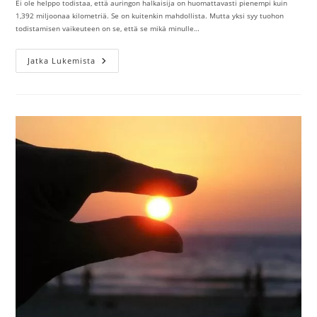
Ei ole helppo todistaa, että auringon halkaisija on huomattavasti pienempi kuin
1,392 miljoonaa kilometriä. Se on kuitenkin mahdollista. Mutta yksi syy tuohon
todistamisen vaikeuteen on se, että se mikä minulle…
Auringon
Jatka Lukemista
Halkaisija
Ei
Ole
Lähelläkään
1392000
Kilometriä