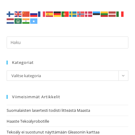
Todistaa
Että
Se
On
Lähempänä
Kuin
Opetetaan
Kategoriat
Kategoriat
Valitse kategoria
Viimeisimmät Artikkelit
Suomalaisten lasertesti todisti litteästä Maasta
Haaste Tekoälyrobotille
Tekoäly ei suostunut näyttämään Gleasonin karttaa