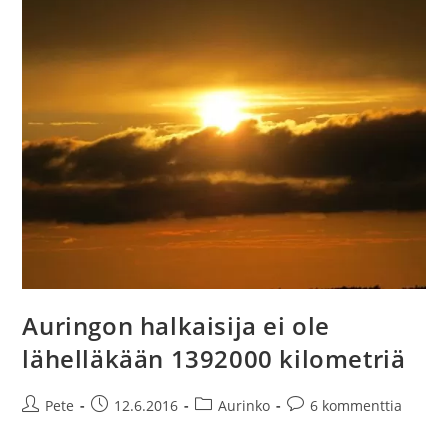
Auringon
Sisään
Auringon halkaisija ei ole
lähelläkään 1392000 kilometriä
Artikkelin
Artikkeli
Artikkelin
Artikkelin
Pete
12.6.2016
Aurinko
6 kommenttia
kirjoittaja:
julkaistu:
kategoria:
kommentit: