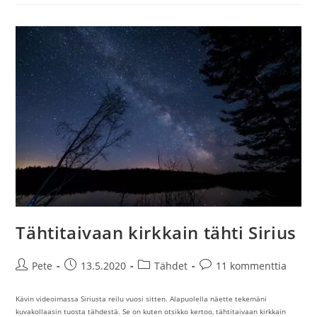
Ole
Mitä
Tähtitiede
Opettaa
Tähtitaivaan kirkkain tähti Sirius
Artikkelin
Artikkeli
Artikkelin
Artikkelin
Pete
13.5.2020
Tähdet
11 kommenttia
kirjoittaja:
julkaistu:
kategoria:
kommentit:
Kävin videoimassa Siriusta reilu vuosi sitten. Alapuolella näette tekemäni
kuvakollaasin tuosta tähdestä. Se on kuten otsikko kertoo, tähtitaivaan kirkkain