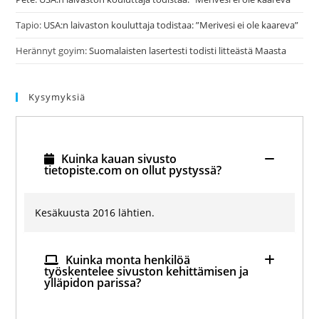
Tapio
:
USA:n laivaston kouluttaja todistaa: ”Merivesi ei ole kaareva”
Herännyt goyim
:
Suomalaisten lasertesti todisti litteästä Maasta
Kysymyksiä
Kuinka kauan sivusto
tietopiste.com on ollut pystyssä?
Kesäkuusta 2016 lähtien.
Kuinka monta henkilöä
työskentelee sivuston kehittämisen ja
ylläpidon parissa?