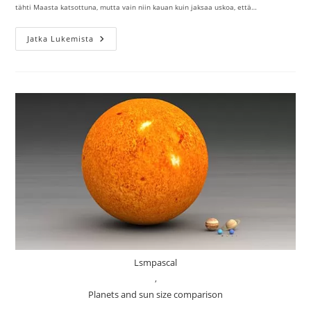
tähti Maasta katsottuna, mutta vain niin kauan kuin jaksaa uskoa, että…
Tähtitaivaan
Jatka Lukemista
Kirkkain
Tähti
Sirius
Lsmpascal
,
Planets and sun size comparison
,