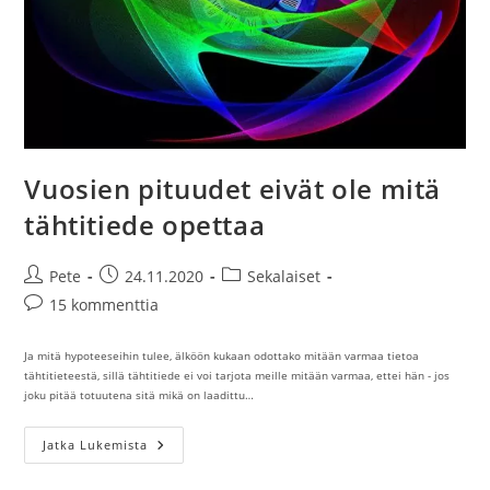
Vuosien pituudet eivät ole mitä
tähtitiede opettaa
Artikkelin
Artikkeli
Artikkelin
Pete
24.11.2020
Sekalaiset
kirjoittaja:
julkaistu:
kategoria:
Artikkelin
15 kommenttia
kommentit:
Ja mitä hypoteeseihin tulee, älköön kukaan odottako mitään varmaa tietoa
tähtitieteestä, sillä tähtitiede ei voi tarjota meille mitään varmaa, ettei hän - jos
joku pitää totuutena sitä mikä on laadittu…
Vuosien
Jatka Lukemista
Pituudet
Eivät