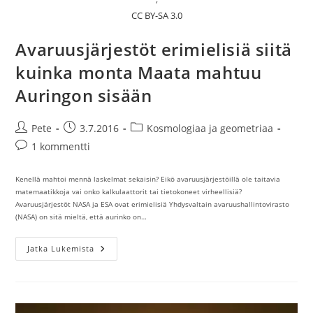
CC BY-SA 3.0
Avaruusjärjestöt erimielisiä siitä
kuinka monta Maata mahtuu
Auringon sisään
Artikkelin
Artikkeli
Artikkelin
Pete
3.7.2016
Kosmologiaa ja geometriaa
kirjoittaja:
julkaistu:
kategoria:
Artikkelin
1 kommentti
kommentit:
Kenellä mahtoi mennä laskelmat sekaisin? Eikö avaruusjärjestöillä ole taitavia
matemaatikkoja vai onko kalkulaattorit tai tietokoneet virheellisiä?
Avaruusjärjestöt NASA ja ESA ovat erimielisiä Yhdysvaltain avaruushallintovirasto
(NASA) on sitä mieltä, että aurinko on…
Avaruusjärjestöt
Jatka Lukemista
Erimielisiä
Siitä
Kuinka
Monta
Maata
Mahtuu