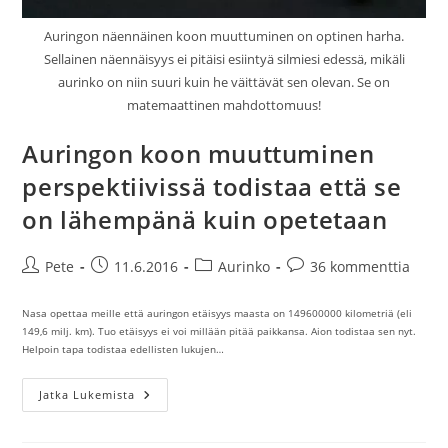
Auringon näennäinen koon muuttuminen on optinen harha.
Sellainen näennäisyys ei pitäisi esiintyä silmiesi edessä, mikäli
aurinko on niin suuri kuin he väittävät sen olevan. Se on
matemaattinen mahdottomuus!
Auringon koon muuttuminen
perspektiivissä todistaa että se
on lähempänä kuin opetetaan
Artikkelin
Artikkeli
Artikkelin
Artikkelin
Pete
11.6.2016
Aurinko
36 kommenttia
kirjoittaja:
julkaistu:
kategoria:
kommentit:
Nasa opettaa meille että auringon etäisyys maasta on 149600000 kilometriä (eli
149,6 milj. km). Tuo etäisyys ei voi millään pitää paikkansa. Aion todistaa sen nyt.
Helpoin tapa todistaa edellisten lukujen…
Auringon
Jatka Lukemista
Koon
Muuttuminen
Perspektiivissä