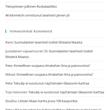
Tietopisteen julkinen Roskalaatikko
46 kilometrin onnistunut lasertesti järven yli
Viimeisimmät Kommentit
Rami
:
Suomalaisten lasertesti todisti litteästä Maasta
juutalainen vapaamuurari 33
:
Suomalaisten lasertesti todisti
litteästä Maasta
Pete
:
Ihmeellinen suojaava ilmakehän ilma ja painovoima?
Mikael
:
Ihmeellinen suojaava ilmakehän ilma ja painovoima?
Pete
:
Tekoäly ei suostunut näyttämään Gleasonin karttaa
Topi Heinonen
:
Tekoäly ei suostunut näyttämään Gleasonin karttaa
ZouZou
:
Litteän Maan kartta jossa 100 kaupunkia
Pete
:
USA:n laivaston kouluttaja todistaa: ”Merivesi ei ole kaareva”