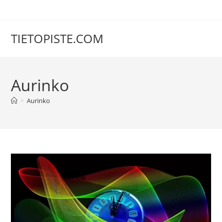
Siirry
suoraan
sisältöön
TIETOPISTE.COM
Aurinko
>
Aurinko