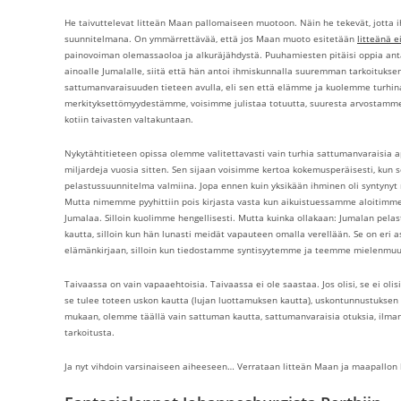
He taivuttelevat litteän Maan pallomaiseen muotoon. Näin he tekevät, jotta 
suunnitelmana. On ymmärrettävää, että jos Maan muoto esitetään
litteänä e
painovoiman olemassaoloa ja alkuräjähdystä. Puuhamiesten pitäisi oppia antam
ainoalle Jumalalle, siitä että hän antoi ihmiskunnalla suuremman tarkoituksen 
sattumanvaraisuuden tieteen avulla, eli sen että elämme ja kuolemme turhina 
merkityksettömyydestämme, voisimme julistaa totuutta, suuresta arvostam
kotiin taivasten valtakuntaan.
Nykytähtitieteen opissa olemme valitettavasti vain turhia sattumanvaraisia a
miljardeja vuosia sitten. Sen sijaan voisimme kertoa kokemusperäisesti, kun se
pelastussuunnitelma valmiina. Jopa ennen kuin yksikään ihminen oli syntyny
Mutta nimemme pyyhittiin pois kirjasta vasta kun aikuistuessamme aloitimm
Jumalaa. Silloin kuolimme hengellisesti. Mutta kuinka ollakaan: Jumalan pel
kautta, silloin kun hän lunasti meidät vapauteen omalla verellään. Se on eri 
elämänkirjaan, silloin kun tiedostamme syntisyytemme ja teemme mielenmuut
Taivaassa on vain vapaaehtoisia. Taivaassa ei ole saastaa. Jos olisi, se ei o
se tulee toteen uskon kautta (lujan luottamuksen kautta), uskontunnustuksen
mukaan, olemme täällä vain sattuman kautta, sattumanvaraisia otuksia, ilman 
tarkoitusta.
Ja nyt vihdoin varsinaiseen aiheeseen… Verrataan litteän Maan ja maapallon le