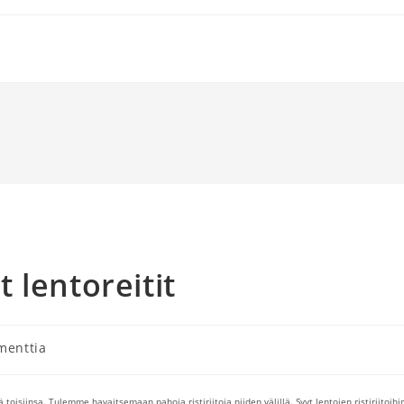
 lentoreitit
menttia
:
oisiinsa. Tulemme havaitsemaan pahoja ristiriitoja niiden välillä. Syyt lentojen ristiriitoihi