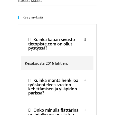
litteästä Maasta
Kysymyksiä
Kuinka kauan sivusto
tietopiste.com on ollut
pystyssä?
Kesäkuusta 2016 lähtien.
Kuinka monta henkilöä
työskentelee sivuston
kehittämisen ja ylläpidon
parissa?
Onko minulla flättärinä
mahdollisuus osallistua