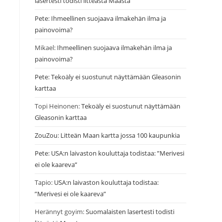
lasertesti todisti litteästä Maasta
Pete
:
Ihmeellinen suojaava ilmakehän ilma ja
painovoima?
Mikael
:
Ihmeellinen suojaava ilmakehän ilma ja
painovoima?
Pete
:
Tekoäly ei suostunut näyttämään Gleasonin
karttaa
Topi Heinonen
:
Tekoäly ei suostunut näyttämään
Gleasonin karttaa
ZouZou
:
Litteän Maan kartta jossa 100 kaupunkia
Pete
:
USA:n laivaston kouluttaja todistaa: ”Merivesi
ei ole kaareva”
Tapio
:
USA:n laivaston kouluttaja todistaa:
”Merivesi ei ole kaareva”
Herännyt goyim
:
Suomalaisten lasertesti todisti