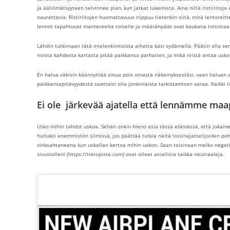
ja ääliömäisyyteen selvinnee pian, kun jatkat lukemista. Aina niitä ristiriitoja 
naurettavia. Ristiriitojen huomattavuus riippuu tietenkin siitä, mitä lentoreittej
lennot tapahtuvat mantereelta toiselle ja määränpäät ovat kaukana toisistaa
Lähdin tutkimaan tätä mielenkiintoista aihetta käsi sydämellä. Päätin olla se
noista kahdesta kartasta pitää paikkansa parhaiten, ja mikä niistä antaa usk
En halua väkisin käännyttää sinua pois omasta näkemyksestäsi, vaan haluan a
paikkansapitävyydestä saattaisi olla jonkinlaista tarkistamisen varaa. Kaikk
Ei ole järkevää ajatella että lennämme maap
Usko mihin tahdot uskoa. Sehän onkin hieno asia tässä elämässä, että jokain
hulluksi enemmistön silmissä, jos päättää tutkia näitä toisinajattelijoiden po
vinksahtaneena kun uskallan kertoa mihin uskon. Saan toisinaan melko negatiiv
sivustolleni (https://tietopiste.com) ovat olleet asiallisia taikka neutraaleja.