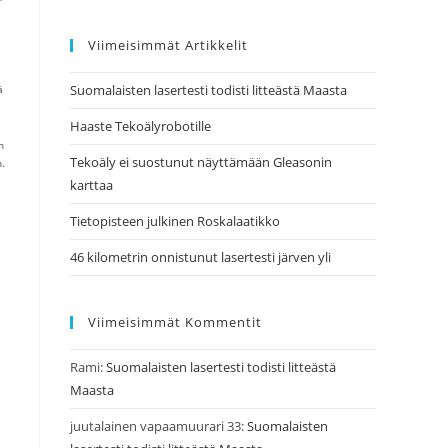
Viimeisimmät Artikkelit
Suomalaisten lasertesti todisti litteästä Maasta
ä
Haaste Tekoälyrobotille
n
Tekoäly ei suostunut näyttämään Gleasonin
n.
karttaa
Tietopisteen julkinen Roskalaatikko
46 kilometrin onnistunut lasertesti järven yli
Viimeisimmät Kommentit
Rami
:
Suomalaisten lasertesti todisti litteästä
Maasta
juutalainen vapaamuurari 33
:
Suomalaisten