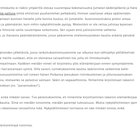
ihmiskunta ei näkisi ympärillä olevaa suurempaa kokonaisuutta Jumalan kädenjälkenä ja hän
ikä pallona
(mitä elitistiset puuhamiehet pelkäävät), ihmiset saattavat alkaa epäilemään
aan kunnian hänelle jolle kunnia kuuluu, eli Jumalalle. Suosionosoituksia pitäisi antaa
ja päämäärän, kuin mihin nykytähtitiede pystyy. Mielestäni ei ole reilua julistaa kyseisen
ihmisinä vailla suurempaa tarkoitusta. Sen sijaan että julistaisimme valhetta
me, ja ihanasta päämäärästämme, jossa pääsemme mielenmuutoksen kautta eräänä päivänä
pinoiden jälkeläisiä, jossa tarkoituksettomuutemme sai alkunsa kun tähtipölyt pöllähtelivät
 meille suodaan, että on olemassa taivaallinen Isä, jolla oli ihmiskunnalle
t maailmaan. Kaikkien meidän nimet oli kirjoitettu ylös elämänkirjaan ennen syntymäämme.
e harrastamaan syntiä. Sillä tavoin, turmeluksemme kautta, käänsimme selkämme kohti
astussuunnitelma tuli toteen hänen Poikansa Jeesuksen ristinkuoleman ja ylösnousemuksen
asia, otetaanko se pelastus vastaan. Sekin on vapaaehtoista. Nimemme kirjoitetaan takaisin
oksen (ns. ”parannuksen”).
lisi enää mikään taivas. Tuo pelastuksemme, eli nimemme kirjoittaminen takaisin elämänkirjaa
 kautta. Siinä on meidän toivomme, meidän parempi tulevaisuus. Mutta nykytähtitieteen opin
rakastavaa taivaallista Isää. Nykytähtitieteen tarinassa en näe mitään toivoa, enkä
ntoreittejä toisiinsa.