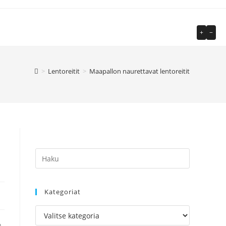
+
−
>
Lentoreitit
>
Maapallon naurettavat lentoreitit
Kategoriat
Kategoriat
n