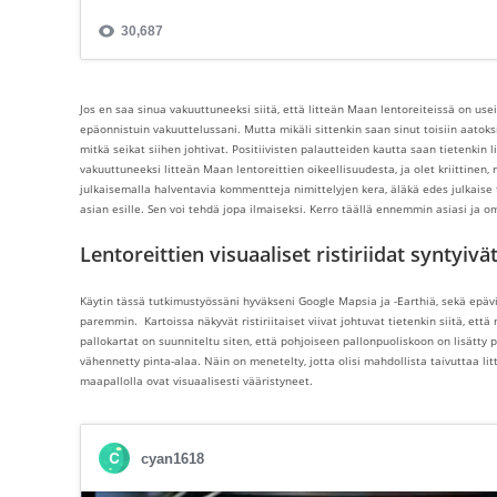
Jos en saa sinua vakuuttuneeksi siitä, että litteän Maan lentoreiteissä on use
epäonnistuin vakuuttelussani. Mutta mikäli sittenkin saan sinut toisiin aatoksii
mitkä seikat siihen johtivat. Positiivisten palautteiden kautta saan tietenkin l
vakuuttuneeksi litteän Maan lentoreittien oikeellisuudesta, ja olet kriittinen, 
julkaisemalla halventavia kommentteja nimittelyjen kera, äläkä edes julkaise t
asian esille. Sen voi tehdä jopa ilmaiseksi. Kerro täällä ennemmin asiasi ja o
Lentoreittien visuaaliset ristiriidat syntyi
Käytin tässä tutkimustyössäni hyväkseni Google Mapsia ja -Earthiä, sekä epäviral
paremmin. Kartoissa näkyvät ristiriitaiset viivat johtuvat tietenkin siitä, että 
pallokartat on suunniteltu siten, että pohjoiseen pallonpuoliskoon on lisätty
vähennetty pinta-alaa. Näin on menetelty, jotta olisi mahdollista taivuttaa li
maapallolla ovat visuaalisesti vääristyneet.