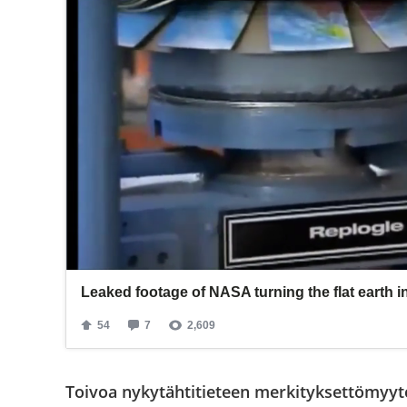
Toivoa nykytähtitieteen merkityksettömyy