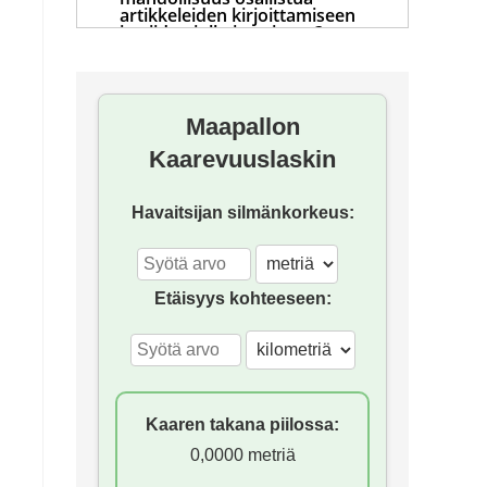
artikkeleiden kirjoittamiseen
ja niiden julkaisemiseen?
Mihin hävisi foorumi?
Maapallon
Kaarevuuslaskin
Havaitsijan silmänkorkeus:
Etäisyys kohteeseen:
Kaaren takana piilossa:
0,0000 metriä