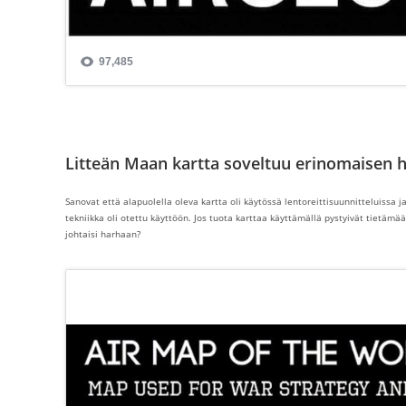
Litteän Maan kartta soveltuu erinomaisen h
Sanovat että alapuolella oleva kartta oli käytössä lentoreittisuunnitteluissa 
tekniikka oli otettu käyttöön. Jos tuota karttaa käyttämällä pystyivät tietämää
johtaisi harhaan?