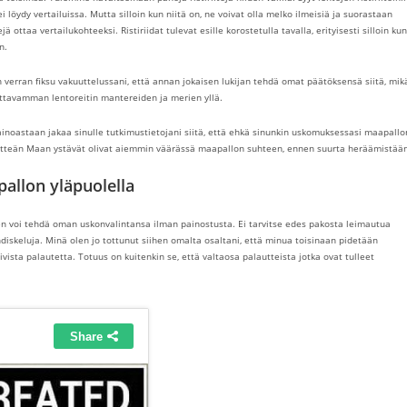
ei löydy vertailuissa. Mutta silloin kun niitä on, ne voivat olla melko ilmeisiä ja suorastaan
ä ottaa vertailukohteeksi. Ristiriidat tulevat esille korostetulla tavalla, erityisesti silloin kun
n.
n verran fiksu vakuuttelussani, että annan jokaisen lukijan tehdä omat päätöksensä siitä, mik
ottavamman lentoreitin mantereiden ja merien yllä.
inoastaan jakaa sinulle tutkimustietojani siitä, että ehkä sinunkin uskomuksessasi maapallo
i litteän Maan ystävät olivat aiemmin väärässä maapallon suhteen, ennen suurta heräämistää
allon yläpuolella
en voi tehdä oman uskonvalintansa ilman painostusta. Ei tarvitse edes pakosta leimautua
hdiskeluja. Minä olen jo tottunut siihen omalta osaltani, että minua toisinaan pidetään
ista palautetta. Totuus on kuitenkin se, että valtaosa palautteista jotka ovat tulleet