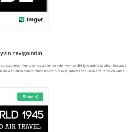
yvin navigointiin
ja sotasuunnitelmien tekemisessä ennen kuin nykyinen GPS-järjestelmä ja siihen liitettävä
n, mikä on oikea suunta minne lentää, niin miksi pitäisi edes uskoa että litteä 2D-kartta