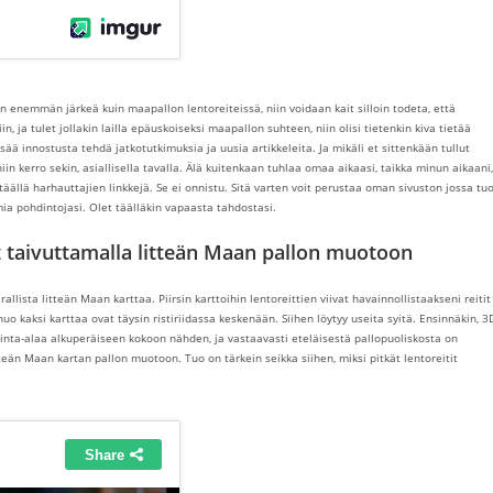
in enemmän järkeä kuin maapallon lentoreiteissä, niin voidaan kait silloin todeta, että
n, ja tulet jollakin lailla epäuskoiseksi maapallon suhteen, niin olisi tietenkin kiva tietää
isää innostusta tehdä jatkotutkimuksia ja uusia artikkeleita. Ja mikäli et sittenkään tullut
niin kerro sekin, asiallisella tavalla. Älä kuitenkaan tuhlaa omaa aikaasi, taikka minun aikaani,
äällä harhauttajien linkkejä. Se ei onnistu. Sitä varten voit perustaa oman sivuston jossa tu
mia pohdintojasi. Olet täälläkin vapaasta tahdostasi.
vät taivuttamalla litteän Maan pallon muotoon
lista litteän Maan karttaa. Piirsin karttoihin lentoreittien viivat havainnollistaakseni reitit
nuo kaksi karttaa ovat täysin ristiriidassa keskenään. Siihen löytyy useita syitä. Ensinnäkin, 3
 pinta-alaa alkuperäiseen kokoon nähden, ja vastaavasti eteläisestä pallopuoliskosta on
tteän Maan kartan pallon muotoon. Tuo on tärkein seikka siihen, miksi pitkät lentoreitit