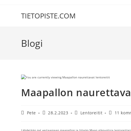
Siirry
suoraan
TIETOPISTE.COM
sisältöön
Blogi
Maapallon naurettavat
Artikkelin
Artikkeli
Artikkelin
Artikkelin
Pete
28.2.2023
Lentoreitit
11 kom
kirjoittaja:
julkaistu:
kategoria:
kommentit
Lähdetään nyt vertaamaan maapallon ja litteän Maan yläpuolisia lentoreittejä t