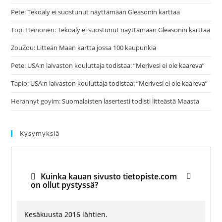
Pete
:
Tekoäly ei suostunut näyttämään Gleasonin karttaa
Topi Heinonen
:
Tekoäly ei suostunut näyttämään Gleasonin karttaa
ZouZou
:
Litteän Maan kartta jossa 100 kaupunkia
Pete
:
USA:n laivaston kouluttaja todistaa: ”Merivesi ei ole kaareva”
Tapio
:
USA:n laivaston kouluttaja todistaa: ”Merivesi ei ole kaareva”
Herännyt goyim
:
Suomalaisten lasertesti todisti litteästä Maasta
Kysymyksiä
Kuinka kauan sivusto tietopiste.com
on ollut pystyssä?
Kesäkuusta 2016 lähtien.