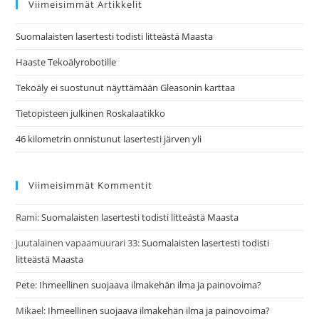
Viimeisimmät Artikkelit
Suomalaisten lasertesti todisti litteästä Maasta
Haaste Tekoälyrobotille
Tekoäly ei suostunut näyttämään Gleasonin karttaa
Tietopisteen julkinen Roskalaatikko
46 kilometrin onnistunut lasertesti järven yli
Viimeisimmät Kommentit
Rami
:
Suomalaisten lasertesti todisti litteästä Maasta
juutalainen vapaamuurari 33
:
Suomalaisten lasertesti todisti
litteästä Maasta
Pete
:
Ihmeellinen suojaava ilmakehän ilma ja painovoima?
Mikael
:
Ihmeellinen suojaava ilmakehän ilma ja painovoima?