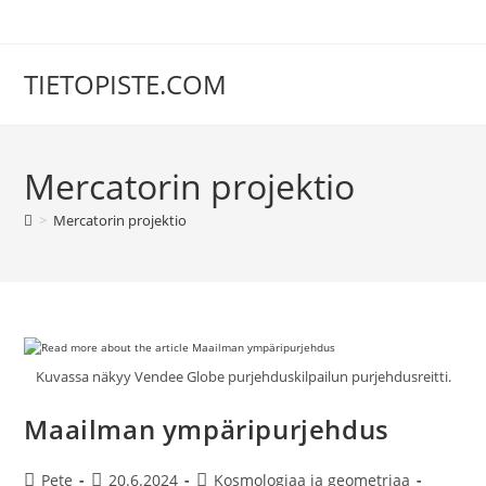
Siirry
suoraan
sisältöön
TIETOPISTE.COM
Mercatorin projektio
>
Mercatorin projektio
Kuvassa näkyy Vendee Globe purjehduskilpailun purjehdusreitti.
Maailman ympäripurjehdus
Artikkelin
Artikkeli
Artikkelin
Pete
20.6.2024
Kosmologiaa ja geometriaa