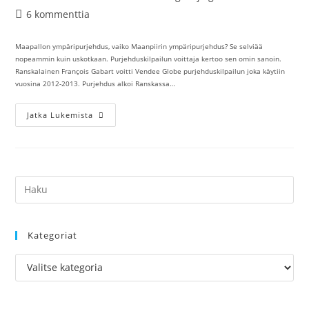
kirjoittaja:
julkaistu:
kategoria:
Artikkelin
6 kommenttia
kommentit:
Maapallon ympäripurjehdus, vaiko Maanpiirin ympäripurjehdus? Se selviää
nopeammin kuin uskotkaan. Purjehduskilpailun voittaja kertoo sen omin sanoin.
Ranskalainen François Gabart voitti Vendee Globe purjehduskilpailun joka käytiin
vuosina 2012-2013. Purjehdus alkoi Ranskassa…
Maailman
Jatka Lukemista
Ympäripurjehdus
Kategoriat
Kategoriat