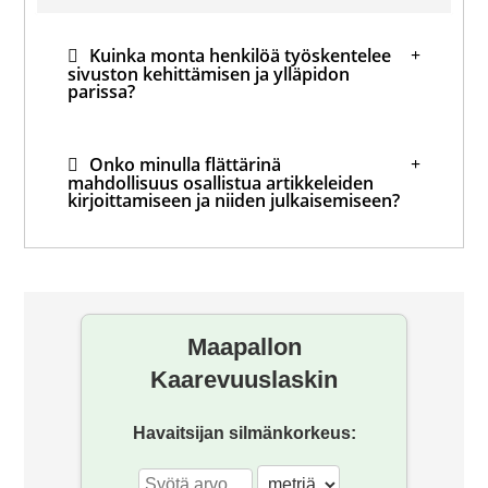
Kuinka monta henkilöä työskentelee
sivuston kehittämisen ja ylläpidon
parissa?
Onko minulla flättärinä
mahdollisuus osallistua artikkeleiden
kirjoittamiseen ja niiden julkaisemiseen?
Mihin hävisi foorumi?
Maapallon
Kaarevuuslaskin
Havaitsijan silmänkorkeus: