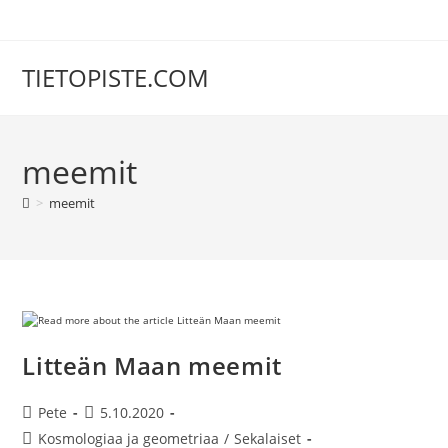
Siirry
suoraan
sisältöön
TIETOPISTE.COM
meemit
>
meemit
Litteän Maan meemit
Artikkelin
Artikkeli
Pete
5.10.2020
kirjoittaja:
julkaistu:
Artikkelin
Kosmologiaa ja geometriaa
/
Sekalaiset