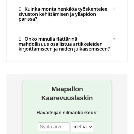
Kuinka monta henkilöä työskentelee
sivuston kehittämisen ja ylläpidon
parissa?
Onko minulla flättärinä
mahdollisuus osallistua artikkeleiden
kirjoittamiseen ja niiden julkaisemiseen?
Mihin hävisi foorumi?
Maapallon
Kaarevuuslaskin
Havaitsijan silmänkorkeus: