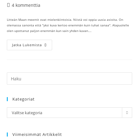
kategoria:
Artikkelin
4 kommenttia
kommentit:
Litteän Maan meemit ovat mielenkiintoisia. Niistä voi oppia uusia asioita. On
olemassa sanonta että "yksi kuva kertoo enemmän kuin tuhat sanaa". Alapuolelle
olen upottanut paljon enemmän kun vain yhden kuvan.…
Litteän
Jatka Lukemista
Maan
Meemit
Kategoriat
Kategoriat
Valitse kategoria
Viimeisimmät Artikkelit