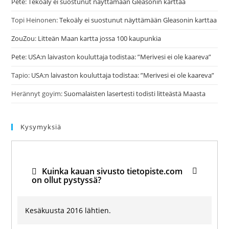
Pete
:
Tekoäly ei suostunut näyttämään Gleasonin karttaa
Topi Heinonen
:
Tekoäly ei suostunut näyttämään Gleasonin karttaa
ZouZou
:
Litteän Maan kartta jossa 100 kaupunkia
Pete
:
USA:n laivaston kouluttaja todistaa: ”Merivesi ei ole kaareva”
Tapio
:
USA:n laivaston kouluttaja todistaa: ”Merivesi ei ole kaareva”
Herännyt goyim
:
Suomalaisten lasertesti todisti litteästä Maasta
Kysymyksiä
Kuinka kauan sivusto tietopiste.com
on ollut pystyssä?
Kesäkuusta 2016 lähtien.