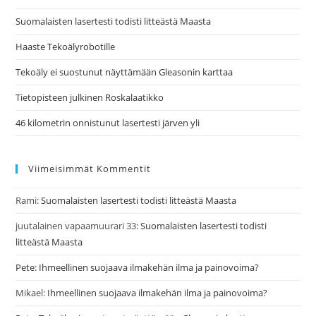
Suomalaisten lasertesti todisti litteästä Maasta
Haaste Tekoälyrobotille
Tekoäly ei suostunut näyttämään Gleasonin karttaa
Tietopisteen julkinen Roskalaatikko
46 kilometrin onnistunut lasertesti järven yli
Viimeisimmät Kommentit
Rami
:
Suomalaisten lasertesti todisti litteästä Maasta
juutalainen vapaamuurari 33
:
Suomalaisten lasertesti todisti
litteästä Maasta
Pete
:
Ihmeellinen suojaava ilmakehän ilma ja painovoima?
Mikael
:
Ihmeellinen suojaava ilmakehän ilma ja painovoima?