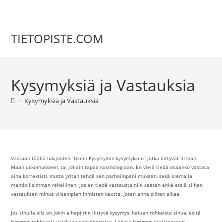
Siirry
suoraan
sisältöön
TIETOPISTE.COM
Kysymyksiä ja Vastauksia
>
Kysymyksiä ja Vastauksia
Vastaan täällä lukijoiden ”Usein Kysyttyihin kysymyksiin” jotka liittyvät litteän
Maan uskomukseen, tai jollain tapaa kosmologiaan. En vielä tiedä osaanko vastata
aina korrektisti, mutta yritän tehdä sen parhaimpani mukaan, sekä olemalla
mahdollisimman rehellinen. Jos en tiedä vastausta niin saatan ehkä etsiä siihen
vastauksen minua viisampien ihmisten kautta. Joten anna siihen aikaa.
Jos sinulla siis on jokin aihepiiriin liittyvä kysymys, haluan rohkaista sinua, esitä
kysymys rohkeasti, vaikkapa sähköpostitse. Lähetä kysymys osoitteeseen