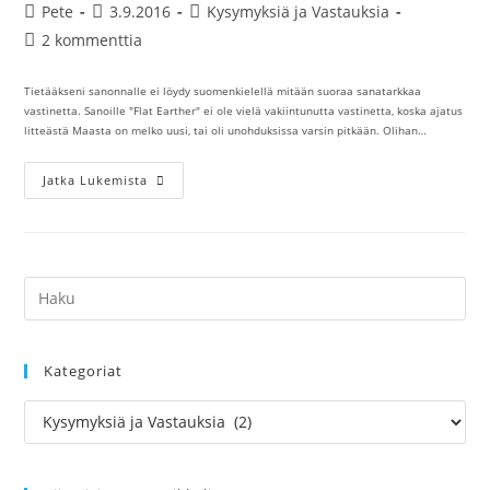
Artikkelin
Artikkeli
Artikkelin
Pete
3.9.2016
Kysymyksiä ja Vastauksia
kirjoittaja:
julkaistu:
kategoria:
Artikkelin
2 kommenttia
kommentit:
Tietääkseni sanonnalle ei löydy suomenkielellä mitään suoraa sanatarkkaa
vastinetta. Sanoille "Flat Earther" ei ole vielä vakiintunutta vastinetta, koska ajatus
litteästä Maasta on melko uusi, tai oli unohduksissa varsin pitkään. Olihan…
Mikä
Jatka Lukemista
On
Flat
Earther
Suomeksi?
Pannari
Vai
Flättäri?
Kategoriat
Kategoriat