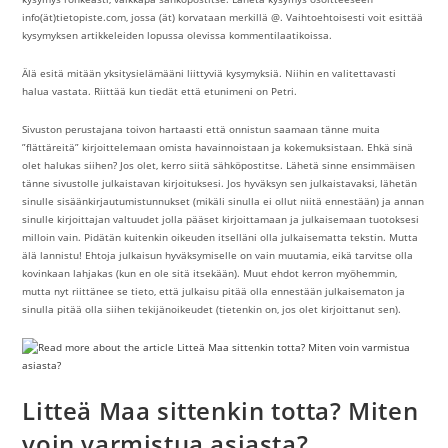
info(ät)tietopiste.com, jossa (ät) korvataan merkillä @. Vaihtoehtoisesti voit esittää
kysymyksen artikkeleiden lopussa olevissa kommentilaatikoissa.
Älä esitä mitään yksitysielämääni liittyviä kysymyksiä. Niihin en valitettavasti
halua vastata. Riittää kun tiedät että etunimeni on Petri.
Sivuston perustajana toivon hartaasti että onnistun saamaan tänne muita
”flättäreitä” kirjoittelemaan omista havainnoistaan ja kokemuksistaan. Ehkä sinä
olet halukas siihen? Jos olet, kerro siitä sähköpostitse. Lähetä sinne ensimmäisen
tänne sivustolle julkaistavan kirjoituksesi. Jos hyväksyn sen julkaistavaksi, lähetän
sinulle sisäänkirjautumistunnukset (mikäli sinulla ei ollut niitä ennestään) ja annan
sinulle kirjoittajan valtuudet jolla pääset kirjoittamaan ja julkaisemaan tuotoksesi
milloin vain. Pidätän kuitenkin oikeuden itselläni olla julkaisematta tekstin. Mutta
älä lannistu! Ehtoja julkaisun hyväksymiselle on vain muutamia, eikä tarvitse olla
kovinkaan lahjakas (kun en ole sitä itsekään). Muut ehdot kerron myöhemmin,
mutta nyt riittänee se tieto, että julkaisu pitää olla ennestään julkaisematon ja
sinulla pitää olla siihen tekijänoikeudet (tietenkin on, jos olet kirjoittanut sen).
Litteä Maa sittenkin totta? Miten
voin varmistua asiasta?