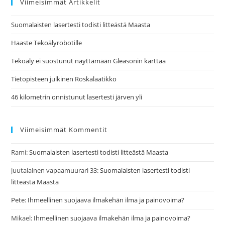
Viimeisimmät Artikkelit
Suomalaisten lasertesti todisti litteästä Maasta
Haaste Tekoälyrobotille
Tekoäly ei suostunut näyttämään Gleasonin karttaa
Tietopisteen julkinen Roskalaatikko
46 kilometrin onnistunut lasertesti järven yli
Viimeisimmät Kommentit
Rami
:
Suomalaisten lasertesti todisti litteästä Maasta
juutalainen vapaamuurari 33
:
Suomalaisten lasertesti todisti
litteästä Maasta
Pete
:
Ihmeellinen suojaava ilmakehän ilma ja painovoima?
Mikael
:
Ihmeellinen suojaava ilmakehän ilma ja painovoima?