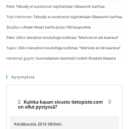
Pete
:
Tekoäly ei suostunut näyttämään Gleasonin karttaa
Topi Heinonen
:
Tekoäly ei suostunut näyttämään Gleasonin karttaa
ZouZou
:
Litteän Maan kartta jossa 100 kaupunkia
Pete
:
USA:n laivaston kouluttaja todistaa: ”Merivesi ei ole kaareva”
Tapio
:
USA:n laivaston kouluttaja todistaa: ”Merivesi ei ole kaareva”
Herännyt goyim
:
Suomalaisten lasertesti todisti litteästä Maasta
Kysymyksiä
Kuinka kauan sivusto tietopiste.com
on ollut pystyssä?
Kesäkuusta 2016 lähtien.