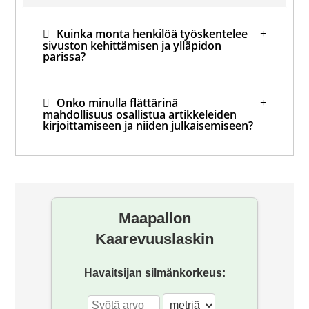
Kuinka monta henkilöä työskentelee
sivuston kehittämisen ja ylläpidon
parissa?
Onko minulla flättärinä
mahdollisuus osallistua artikkeleiden
kirjoittamiseen ja niiden julkaisemiseen?
Mihin hävisi foorumi?
Maapallon
Kaarevuuslaskin
Havaitsijan silmänkorkeus: