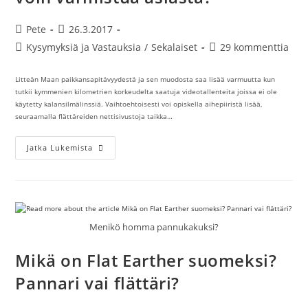
Artikkelin
Artikkeli
Pete
26.3.2017
kirjoittaja:
julkaistu:
Artikkelin
Artikkelin
Kysymyksiä ja Vastauksia
/
Sekalaiset
29 kommenttia
kategoria:
kommentit:
Litteän Maan paikkansapitävyydestä ja sen muodosta saa lisää varmuutta kun
tutkii kymmenien kilometrien korkeudelta saatuja videotallenteita joissa ei ole
käytetty kalansilmälinssiä. Vaihtoehtoisesti voi opiskella aihepiiristä lisää,
seuraamalla flättäreiden nettisivustoja taikka…
Litteä
Jatka Lukemista
Maa
Sittenkin
Totta?
Miten
Voin
Varmistua
Asiasta?
Menikö homma pannukakuksi?
Mikä on Flat Earther suomeksi?
Pannari vai flättäri?