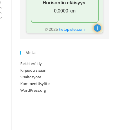
i
Horisontin etäisyys:
on
0,0000 km
an
s”
i
© 2025
tietopiste.com
Meta
Rekisteröidy
e
Kirjaudu sisään
Sisältösyöte
Kommenttisyöte
WordPress.org