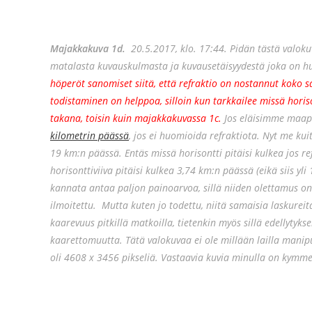
Majakkakuva 1d.
20.5.2017, klo. 17:44. Pidän tästä valokuva
matalasta kuvauskulmasta ja kuvausetäisyydestä joka on hu
höperöt sanomiset siitä, että refraktio on nostannut koko 
todistaminen on helppoa, silloin kun tarkkailee missä horis
takana, toisin kuin majakkakuvassa 1c.
Jos eläisimme maapal
kilometrin päässä
, jos ei huomioida refraktiota. Nyt me k
19 km:n päässä. Entäs missä horisontti pitäisi kulkea jos 
horisonttiviiva pitäisi kulkea 3,74 km:n päässä (eikä siis yli
kannata antaa paljon painoarvoa, sillä niiden olettamus on
ilmoitettu. Mutta kuten jo todettu, niitä samaisia laskureit
kaarevuus pitkillä matkoilla, tietenkin myös sillä edellytykse
kaarettomuutta. Tätä valokuvaa ei ole millään lailla manip
oli 4608 x 3456 pikseliä. Vastaavia kuvia minulla on kymmen