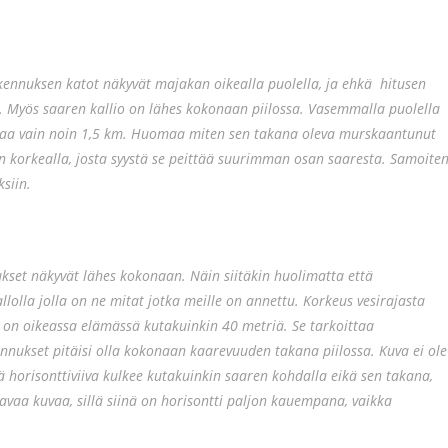
ennuksen katot näkyvät majakan oikealla puolella, ja ehkä hitusen
 Myös saaren kallio on lähes kokonaan piilossa. Vasemmalla puolella
atkaa vain noin 1,5 km. Huomaa miten sen takana oleva murskaantunut
n korkealla, josta syystä se peittää suurimman osan saaresta. Samoite
siin.
set näkyvät lähes kokonaan. Näin siitäkin huolimatta että
llolla jolla on ne mitat jotka meille on annettu. Korkeus vesirajasta
n oikeassa elämässä kutakuinkin 40 metriä. Se tarkoittaa
ennukset pitäisi olla kokonaan kaarevuuden takana piilossa. Kuva ei ole
ä horisonttiviiva kulkee kutakuinkin saaren kohdalla eikä sen takana,
vaa kuvaa, sillä siinä on horisontti paljon kauempana, vaikka