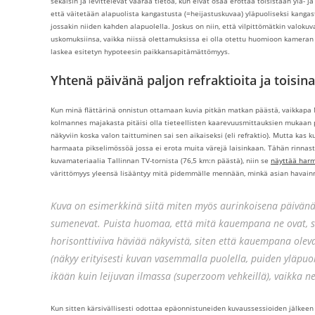
sekaisin ja levittelevät väärää tietoa, kun eivät osaa erottaa toisistaan ylä-
että väitetään alapuolista kangastusta (=heijastuskuvaa) yläpuoliseksi kangastu
jossakin niiden kahden alapuolella. Joskus on niin, että vilpittömätkin valoku
uskomuksiinsa, vaikka niissä olettamuksissa ei olla otettu huomioon kameran k
laskea esitetyn hypoteesin paikkansapitämättömyys.
Yhtenä päivänä paljon refraktioita ja toisi
Kun minä flättärinä onnistun ottamaan kuvia pitkän matkan päästä, vaikkapa M
kolmannes majakasta pitäisi olla tieteellisten kaarevuusmittauksien mukaan p
näkyviin koska valon taittuminen sai sen aikaiseksi (eli refraktio). Mutta kas
harmaata pikselimössöä jossa ei erota muita värejä laisinkaan. Tähän rinnaste
kuvamateriaalia Tallinnan TV-tornista (76,5 km:n päästä), niin se
näyttää harm
värittömyys yleensä lisääntyy mitä pidemmälle mennään, minkä asian havainno
Kuva on esimerkkinä siitä miten myös aurinkoisena päivänä 
sumenevat. Puista huomaa, että mitä kauempana ne ovat, 
horisonttiviiva häviää näkyvistä, siten että kauempana ole
(näkyy erityisesti kuvan vasemmalla puolella, puiden yläpuol
ikään kuin leijuvan ilmassa (superzoom vehkeillä), vaikka ne
Kun sitten kärsivällisesti odottaa epäonnistuneiden kuvaussessioiden jälkeen 