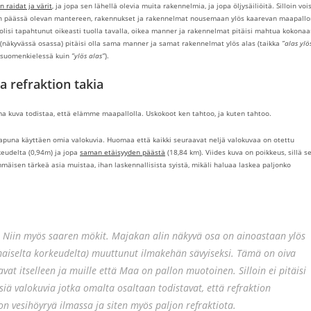
n raidat ja värit
, ja jopa sen lähellä olevia muita rakennelmia, ja jopa öljysäiliöitä. Silloin vois
5 km:n päässä olevan mantereen, rakennukset ja rakennelmat nousemaan ylös kaarevan maapall
se olisi tapahtunut oikeasti tuolla tavalla, oikea manner ja rakennelmat pitäisi mahtua kokona
lla (näkyvässä osassa) pitäisi olla sama manner ja samat rakennelmat ylös alas (taikka
”alas ylö
a suomenkielessä kuin
”ylös alas”
).
 refraktion takia
e sama kuva todistaa, että elämme maapallolla. Uskokoot ken tahtoo, ja kuten tahtoo.
 apuna käyttäen omia valokuvia. Huomaa että kaikki seuraavat neljä valokuvaa on otettu
keudelta (0,94m) ja jopa
saman etäisyyden päästä
(18,84 km). Viides kuva on poikkeus, sillä s
mäisen tärkeä asia muistaa, ihan laskennallisista syistä, mikäli haluaa laskea paljonko
. Niin myös saaren mökit. Majakan alin näkyvä osa on ainoastaan ylös
maiselta korkeudelta) muuttunut ilmakehän sävyiseksi. Tämä on oiva
vat itselleen ja muille että Maa on pallon muotoinen. Silloin ei pitäisi
iä valokuvia jotka omalta osaltaan todistavat, että refraktion
on vesihöyryä ilmassa ja siten myös paljon refraktiota.