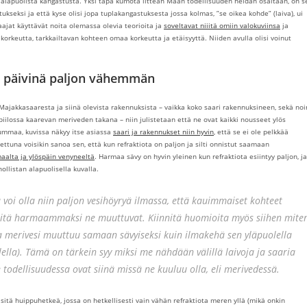
 ja alapuolista kangastusta. Yksi tapa kumota litteän Maan todellisuuden heidän osaltaan, on s
kseksi ja että kyse olisi jopa tuplakangastuksesta jossa kolmas, ”se oikea kohde” (laiva), ui
vaajat käyttävät noita olemassa olevia teorioita ja
soveltavat niiitä omiin valokuviinsa
ja
orkeutta, tarkkailtavan kohteen omaa korkeutta ja etäisyyttä. Niiden avulla olisi voinut
na päivinä paljon vähemmän
ajakkasaaresta ja siinä olevista rakennuksista – vaikka koko saari rakennuksineen, sekä noi
iilossa kaarevan meriveden takana – niin julistetaan että ne ovat kaikki nousseet ylös
 kummaa, kuvissa näkyy itse asiassa
saari ja rakennukset niin hyvin
, että se ei ole pelkkää
ttuna voisikin sanoa sen, että kun refraktiota on paljon ja silti onnistut saamaan
aalta ja ylöspäin venyneeltä
. Harmaa sävy on hyvin yleinen kun refraktiota esiintyy paljon, ja
llistan alapuolisella kuvalla.
voi olla niin paljon vesihöyryä ilmassa, että kauimmaiset kohteet
sitä harmaammaksi ne muuttuvat. Kiinnitä huomioita myös siihen mite
va merivesi muuttuu samaan sävyiseksi kuin ilmakehä sen yläpuolella
ella). Tämä on tärkein syy miksi me nähdään välillä laivoja ja saaria
 todellisuudessa ovat siinä missä ne kuuluu olla, eli merivedessä.
sitä huippuhetkeä, jossa on hetkellisesti vain vähän refraktiota meren yllä (mikä onkin