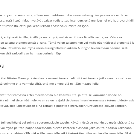
io
on yksi tärkeimmistä, silloin kun mietitään miksi saman etäisyyden päässä olevat laivat
sa, että litteän Maan ystävät saivat todistettua itselleen, että merivesi ei ole kaareva pitkil
aittumisesta, ettei jää kenellekään epäselväksi mistä on kyse.
erityisesti isoilla järvillä ja meren yläpuolisissa tiloissa lähellä vesirajaa. Valo saa
un se taittuu etenemisensä aikana. Tämä valon taittuminen voi myös näennäisesti pienentää j
niitä. Refraktio saa myös usein auringonlaskun aikana Auringon levenemään näennäisesti
ä kun sitä tarkkaillaan harmaasuotimien läpi.
vä
äksi litteän Maan ystävien kaarevuusmittaukset, eli niitä mittauksia jotka omalta osaltaan
yystä voimme olla varmoja siitä, että me emme elä millään maapallolla.
 ovat todistamassa ettei merivedessä ole kaarevuutta, ja että se kaukainen kohde on
ta näin ei tietenkään ole, vaan se on laajalti tiedemaailman kerronnassa totena pidetty asia
äittävät, sillä lähestulkoon aina refraktio pudottaa meriveden tuntumassa olevan kohteen
 (eli vesihöyry) voi toimia suurennuslasin tavoin. Käytännössä se merkitsee myös sitä, että s
se voi myös peittää paljon taaempana olevan kohteen alaspäin, joko osittain taikka kokonaan.
ennusta tapahtuu
VAIN näkyvälle osuudelle
, eikä tietenkään piilossa olevalle osuudelle. Siksi