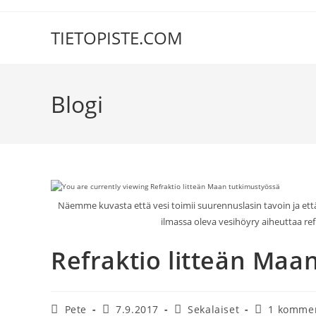
Siirry
suoraan
TIETOPISTE.COM
sisältöön
Blogi
Näemme kuvasta että vesi toimii suurennuslasin tavoin ja että
ilmassa oleva vesihöyry aiheuttaa refra
Refraktio litteän Maa
Artikkelin
Artikkeli
Artikkelin
Artikkelin
Pete
7.9.2017
Sekalaiset
1 kommen