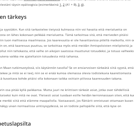
ielestäni täysin epäloogisia (esimerkkeinä
1
,
2
(A1 + B),
3
,
4
).
en tärkeys
 ja syystäkin. Kun sitä tarkastelee tietyssä kulmassa niin voi havaita että merialuetta on
llosta on lähes kokonaan pelkkää merialuetta. Tämä tarkoittaa sitä, että meriveden pitäisi
iin tuon mallisessa maailmassa. Jos kaarevuutta ei ole havaittavissa pitkillä matkoilla, niin o
äin on, että kaarevuus puuttuu, se tarkoittaa myös että meidän ihmispoloisten mielipiteitä ja
lut niin tehokasta, että valhe on aikojen saatossa muuttunut totuudeksi, ja totuus valheeks
utena vaikka me ajateltaisin totuudesta mitä tahansa.
n Maan tutkimustyössä, siis käytännön tasolla? Se on ensiarvoisen tärkeätä siitä syystä, että
tekee ja mitä se ei tee), niin se ei enää kumoa olemassa olevia todistekuvia kaarettomasta
tä kuvattava kohde pitäisi olla kokonaan taikka osittain piilossa kaarevuuden takana.
in osa pitää kyllä paikkansa. Mutta juuri ne kriittisen tärkeät asiat, jotka ovat tähdellisiä
aiseksi kuin mitä ne ovat. Yleisesti asiat tuodaan esille heidän kerronnassaan siten, että ku
le merkki siitä että elämme maapallolla. Vastaavasti, jos flättärit onnistuvat ottamaan kuvan
näkyy uivan normaalissa uintisyvyydessä, se on todiste pallopäille siitä, että kyse on
etuslapsilta