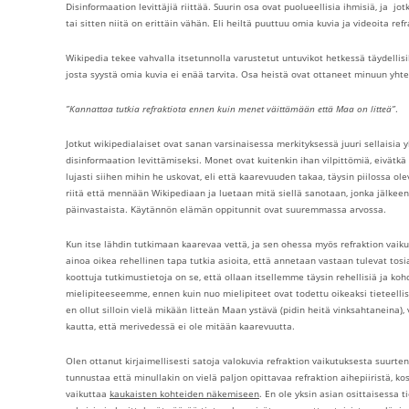
Disinformaation levittäjiä riittää. Suurin osa ovat puolueellisia ihmisiä, ja jo
tai sitten niitä on erittäin vähän. Eli heiltä puuttuu omia kuvia ja videoita re
Wikipedia tekee vahvalla itsetunnolla varustetut untuvikot hetkessä täydellisi
josta syystä omia kuvia ei enää tarvita. Osa heistä ovat ottaneet minuun yhte
”Kannattaa tutkia refraktiota ennen kuin menet väittämään että Maa on litteä”
.
Jotkut wikipedialaiset ovat sanan varsinaisessa merkityksessä juuri sellaisia y
disinformaation levittämiseksi. Monet ovat kuitenkin ihan vilpittömiä, eivätk
lujasti siihen mihin he uskovat, eli että kaarevuuden takaa, täysin piilossa o
riitä että mennään Wikipediaan ja luetaan mitä siellä sanotaan, jonka jälkeen l
päinvastaista. Käytännön elämän oppitunnit ovat suuremmassa arvossa.
Kun itse lähdin tutkimaan kaarevaa vettä, ja sen ohessa myös refraktion vaikut
ainoa oikea rehellinen tapa tutkia asioita, että annetaan vastaan tulevat tosi
koottuja tutkimustietoja on se, että ollaan itsellemme täysin rehellisiä ja ko
mielipiteeseemme, ennen kuin nuo mielipiteet ovat todettu oikeaksi tieteelli
en ollut silloin vielä mikään litteän Maan ystävä (pidin heitä vinksahtanein
kautta, että merivedessä ei ole mitään kaarevuutta.
Olen ottanut kirjaimellisesti satoja valokuvia refraktion vaikutuksesta suurten 
tunnustaa että minullakin on vielä paljon opittavaa refraktion aihepiiristä, kos
vaikuttaa
kaukaisten kohteiden näkemiseen
. En ole yksin asian osittaisessa 